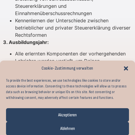
Steuererklärungen und
Einnahmenüberschussrechnungen
Kennenlernen der Unterschiede zwischen
betrieblicher und privater Steuererklärung diverser
Rechtsformen
3. Ausbildungsjahr:
Alle erlernten Komponenten der vorhergehenden
Lehrjahre werden vertieft, um Deinen
Wissensstand zu festigen sowie auszubauen
Cookie-Zustimmung verwalten
Prüfung von Steuerbescheiden sowie die
To provide the best experiences, we use technologies like cookies to store and/or
Kommunikation mit Behörden
access device information. Consenting to these technologies will allow us to process
DEIN PROFIL
data such as browsing behavior or unique IDs on this site. Not consenting or
withdrawing consent, may adversely affect certain features and functions.
Erfolgreicher Abschluss der Realschule oder des
Abiturs
Akzeptieren
Spaß an digitalem Arbeiten sowie eine sorgfältige
und gewissenhafte Arbeitsweise
Ablehnen
Freude am Umgang mit Zahlen